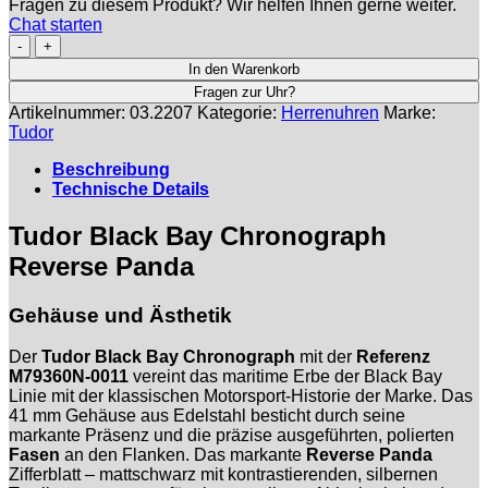
Fragen zu diesem Produkt? Wir helfen Ihnen gerne weiter.
Chat starten
TUDOR
|
In den Warenkorb
Black
Fragen zur Uhr?
Bay
Artikelnummer:
03.2207
Kategorie:
Herrenuhren
Marke:
Chronograph
Tudor
Reverse
Panda
Beschreibung
Dial
Technische Details
|
Ref.
Tudor Black Bay Chronograph
M79360N-
0011
Reverse Panda
-
Full
Gehäuse und Ästhetik
Set
-
NOS
Der
Tudor Black Bay Chronograph
mit der
Referenz
Menge
M79360N-0011
vereint das maritime Erbe der Black Bay
Linie mit der klassischen Motorsport-Historie der Marke. Das
41 mm Gehäuse aus Edelstahl besticht durch seine
markante Präsenz und die präzise ausgeführten, polierten
Fasen
an den Flanken. Das markante
Reverse Panda
Zifferblatt – mattschwarz mit kontrastierenden, silbernen