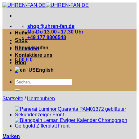
Zum
Inhalt
springen
shop@uhren-fan.de
Mo-Do 13:00 - 17:30 Uhr
Home
+49 177 8806548
Shop
Uhr verkaufen
Anmelden
Kontaktiere uns
0,00
€
0
Blog
English
0
Suche
nach:
Startseite
/
Herrenuhren
Marken