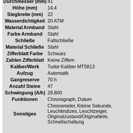
Durchmesser (mm)
41
Höhe (mm)
14,4
Stegbreite (mm)
22
Wasserdichtigkeit
20 ATM
Material Armband
Stahl
Farbe Armband
Stahl
Schließe
Faltschließe
Material Schließe
Stahl
Zifferblatt Farbe
Schwarz
Zahlen Zifferblatt
Keine Ziffern
Kaliber/Werk
Tudor Kaliber MT5813
Aufzug
Automatik
Gangreserve
70 h
Anzahl Steine
47
Schwingung (A/h)
28.800
Funktionen
Chronograph, Datum
Chronometer, Kleine Sekunde,
Leuchtindizes, Leuchtzeiger,
Sonstiges
Originalzustand/Originalteile,
Schnellschaltung