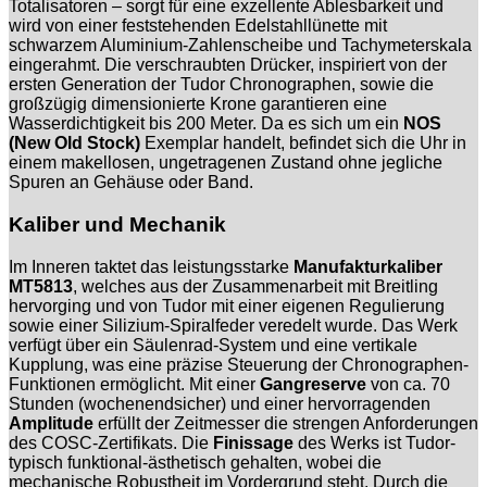
Totalisatoren – sorgt für eine exzellente Ablesbarkeit und
wird von einer feststehenden Edelstahllünette mit
schwarzem Aluminium-Zahlenscheibe und Tachymeterskala
eingerahmt. Die verschraubten Drücker, inspiriert von der
ersten Generation der Tudor Chronographen, sowie die
großzügig dimensionierte Krone garantieren eine
Wasserdichtigkeit bis 200 Meter. Da es sich um ein
NOS
(New Old Stock)
Exemplar handelt, befindet sich die Uhr in
einem makellosen, ungetragenen Zustand ohne jegliche
Spuren an Gehäuse oder Band.
Kaliber und Mechanik
Im Inneren taktet das leistungsstarke
Manufakturkaliber
MT5813
, welches aus der Zusammenarbeit mit Breitling
hervorging und von Tudor mit einer eigenen Regulierung
sowie einer Silizium-Spiralfeder veredelt wurde. Das Werk
verfügt über ein Säulenrad-System und eine vertikale
Kupplung, was eine präzise Steuerung der Chronographen-
Funktionen ermöglicht. Mit einer
Gangreserve
von ca. 70
Stunden (wochenendsicher) und einer hervorragenden
Amplitude
erfüllt der Zeitmesser die strengen Anforderungen
des COSC-Zertifikats. Die
Finissage
des Werks ist Tudor-
typisch funktional-ästhetisch gehalten, wobei die
mechanische Robustheit im Vordergrund steht. Durch die