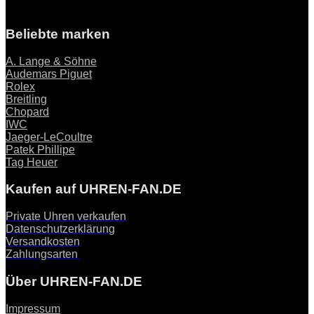
Beliebte marken
A. Lange & Söhne
Audemars Piguet
Rolex
Breitling
Chopard
IWC
Jaeger-LeCoultre
Patek Phillipe
Tag Heuer
Kaufen auf UHREN-FAN.DE
Private Uhren verkaufen
Datenschutzerklärung
Versandkosten
Zahlungsarten
Über UHREN-FAN.DE
Impressum