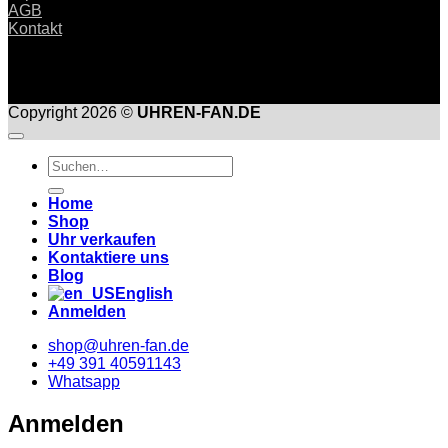
AGB
Kontakt
Copyright 2026 ©
UHREN-FAN.DE
Suche
nach:
Home
Shop
Uhr verkaufen
Kontaktiere uns
Blog
English
Anmelden
shop@uhren-fan.de
+49 391 40591143
Whatsapp
Anmelden