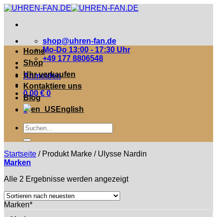
Zum
Inhalt
springen
shop@uhren-fan.de
Mo-Do 13:00 - 17:30 Uhr
Home
+49 177 8806548
Shop
Uhr verkaufen
Anmelden
Kontaktiere uns
0,00
€
0
Blog
English
0
Suche
nach:
Startseite
/
Produkt Marke
/
Ulysse Nardin
Marken
Nach
Alle 2 Ergebnisse werden angezeigt
neuesten
sortiert
Marken*