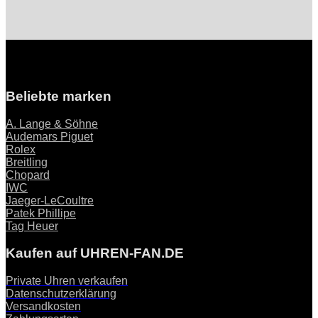
Beliebte marken
A. Lange & Söhne
Audemars Piguet
Rolex
Breitling
Chopard
IWC
Jaeger-LeCoultre
Patek Phillipe
Tag Heuer
Kaufen auf UHREN-FAN.DE
Private Uhren verkaufen
Datenschutzerklärung
Versandkosten