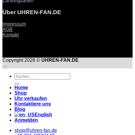
Zahlungsarten
Über UHREN-FAN.DE
Impressum
AGB
Kontakt
Copyright 2026 ©
UHREN-FAN.DE
Suche
nach:
Home
Shop
Uhr verkaufen
Kontaktiere uns
Blog
English
Anmelden
shop@uhren-fan.de