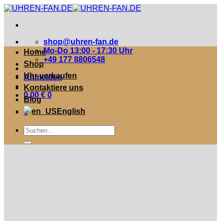
Zum
Inhalt
springen
shop@uhren-fan.de
Mo-Do 13:00 - 17:30 Uhr
Home
+49 177 8806548
Shop
Uhr verkaufen
Anmelden
Kontaktiere uns
0,00
€
0
Blog
English
0
Suche
nach: