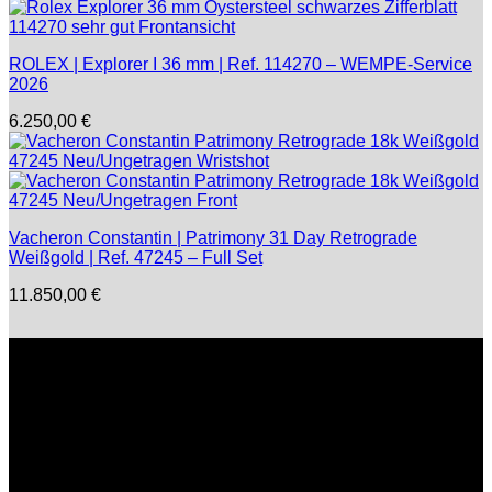
ROLEX | Explorer I 36 mm | Ref. 114270 – WEMPE-Service
2026
6.250,00
€
Vacheron Constantin | Patrimony 31 Day Retrograde
Weißgold | Ref. 47245 – Full Set
11.850,00
€