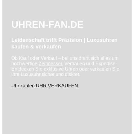
UHREN-FAN.DE
Leidenschaft trifft Präzision | Luxusuhren
kaufen & verkaufen
Ob Kauf oder Verkauf – bei uns dreht sich alles um
hochwertige
Zeitmesser
, Vertrauen und Expertise.
Entdecken Sie exklusive Uhren oder
verkaufen
Sie
Ihre Luxusuhr sicher und diskret.
Uhr kaufen
UHR VERKAUFEN