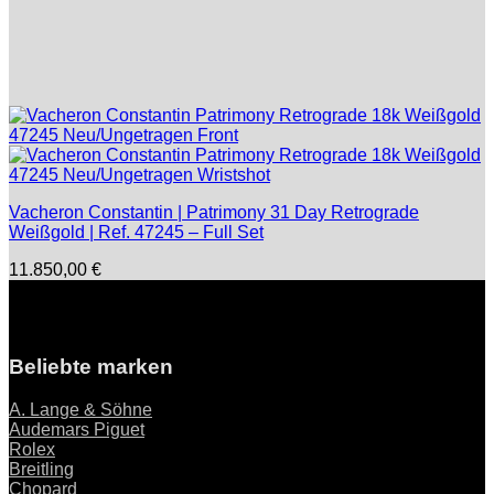
Vacheron Constantin | Patrimony 31 Day Retrograde
Weißgold | Ref. 47245 – Full Set
11.850,00
€
Beliebte marken
A. Lange & Söhne
Audemars Piguet
Rolex
Breitling
Chopard