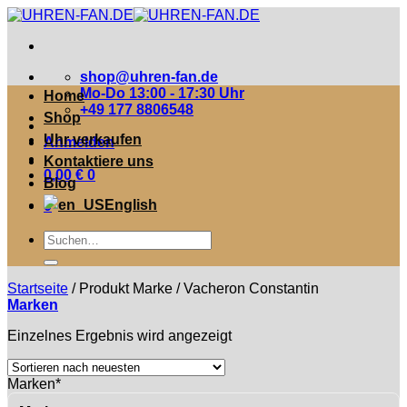
Zum
Inhalt
springen
shop@uhren-fan.de
Mo-Do 13:00 - 17:30 Uhr
Home
+49 177 8806548
Shop
Uhr verkaufen
Anmelden
Kontaktiere uns
0,00
€
0
Blog
English
0
Suche
nach:
Startseite
/
Produkt Marke
/
Vacheron Constantin
Marken
Einzelnes Ergebnis wird angezeigt
Marken*