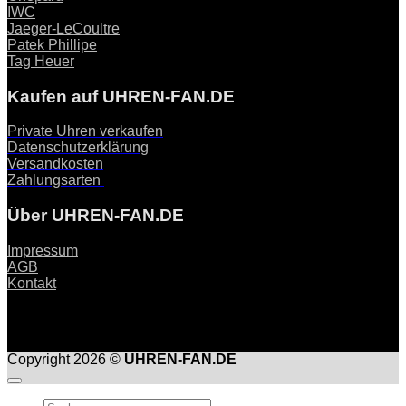
IWC
Jaeger-LeCoultre
Patek Phillipe
Tag Heuer
Kaufen auf UHREN-FAN.DE
Private Uhren verkaufen
Datenschutzerklärung
Versandkosten
Zahlungsarten
Über UHREN-FAN.DE
Impressum
AGB
Kontakt
Copyright 2026 ©
UHREN-FAN.DE
Suche