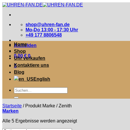
Zum
Inhalt
springen
shop@uhren-fan.de
Mo-Do 13:00 - 17:30 Uhr
+49 177 8806548
Home
Anmelden
Shop
0,00
€
0
Uhr verkaufen
Kontaktiere uns
0
Blog
English
Suche
nach:
Startseite
/
Produkt Marke
/
Zenith
Marken
Nach
Alle 5 Ergebnisse werden angezeigt
neuesten