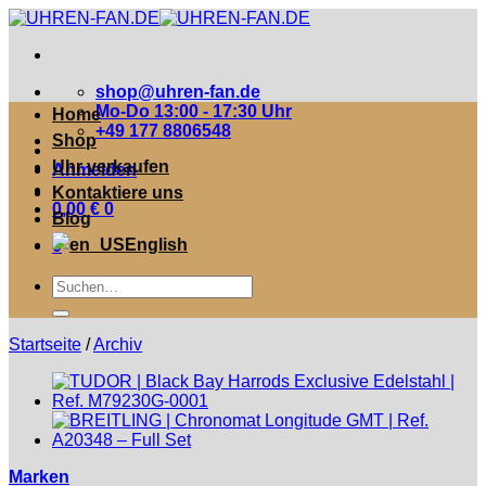
Zum
Inhalt
springen
shop@uhren-fan.de
Mo-Do 13:00 - 17:30 Uhr
Home
+49 177 8806548
Shop
Uhr verkaufen
Anmelden
Kontaktiere uns
0,00
€
0
Blog
English
0
Suche
nach:
Startseite
/
Archiv
Marken