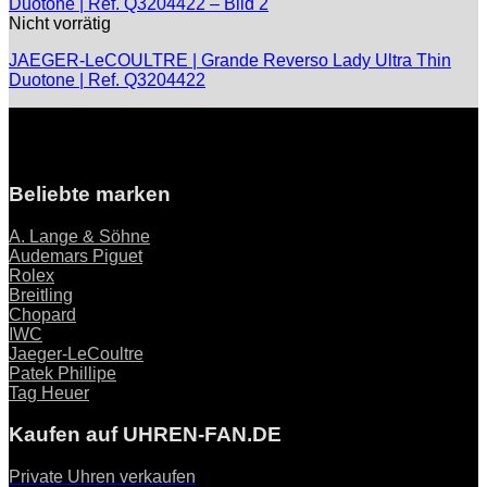
Nicht vorrätig
JAEGER-LeCOULTRE | Grande Reverso Lady Ultra Thin
Duotone | Ref. Q3204422
Beliebte marken
A. Lange & Söhne
Audemars Piguet
Rolex
Breitling
Chopard
IWC
Jaeger-LeCoultre
Patek Phillipe
Tag Heuer
Kaufen auf UHREN-FAN.DE
Private Uhren verkaufen