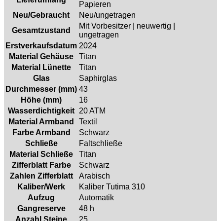
Papieren
Neu/Gebraucht
Neu/ungetragen
Mit Vorbesitzer | neuwertig |
Gesamtzustand
ungetragen
Erstverkaufsdatum
2024
Material Gehäuse
Titan
Material Lünette
Titan
Glas
Saphirglas
Durchmesser (mm)
43
Höhe (mm)
16
Wasserdichtigkeit
20 ATM
Material Armband
Textil
Farbe Armband
Schwarz
Schließe
Faltschließe
Material Schließe
Titan
Zifferblatt Farbe
Schwarz
Zahlen Zifferblatt
Arabisch
Kaliber/Werk
Kaliber Tutima 310
Aufzug
Automatik
Gangreserve
48 h
Anzahl Steine
25