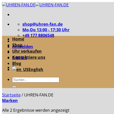
Zum
Inhalt
springen
shop@uhren-fan.de
Mo-Do 13:00 - 17:30 Uhr
+49 177 8806548
Home
Shop
Anmelden
Uhr verkaufen
Kontaktiere uns
0,00
€
0
Blog
0
English
Suche
nach:
Startseite
/
UHREN-FAN.DE
Marken
Nach
Alle 2 Ergebnisse werden angezeigt