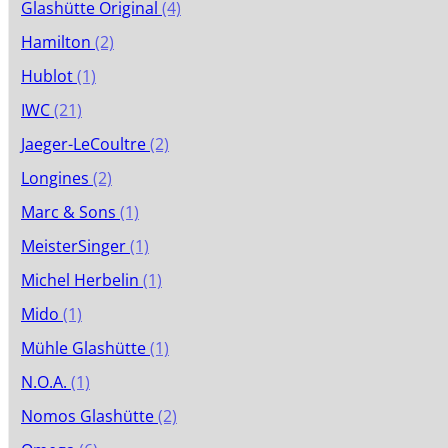
Glashütte Original
(4)
Hamilton
(2)
Hublot
(1)
IWC
(21)
Jaeger-LeCoultre
(2)
Longines
(2)
Marc & Sons
(1)
MeisterSinger
(1)
Michel Herbelin
(1)
Mido
(1)
Mühle Glashütte
(1)
N.O.A.
(1)
Nomos Glashütte
(2)