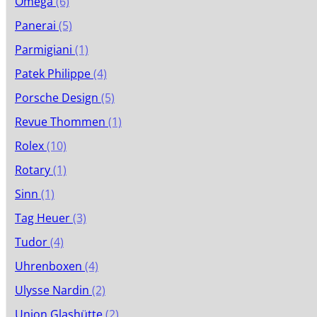
Omega
(6)
Panerai
(5)
Parmigiani
(1)
Patek Philippe
(4)
Porsche Design
(5)
Revue Thommen
(1)
Rolex
(10)
Rotary
(1)
Sinn
(1)
Tag Heuer
(3)
Tudor
(4)
Uhrenboxen
(4)
Ulysse Nardin
(2)
Union Glashütte
(2)