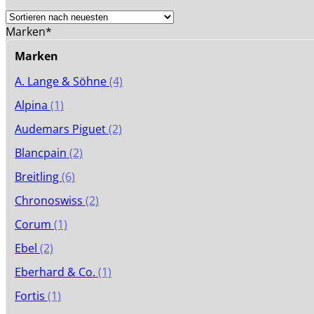
neuesten
sortiert
Marken*
Marken
A. Lange & Söhne
(4)
Alpina
(1)
Audemars Piguet
(2)
Blancpain
(2)
Breitling
(6)
Chronoswiss
(2)
Corum
(1)
Ebel
(2)
Eberhard & Co.
(1)
Fortis
(1)