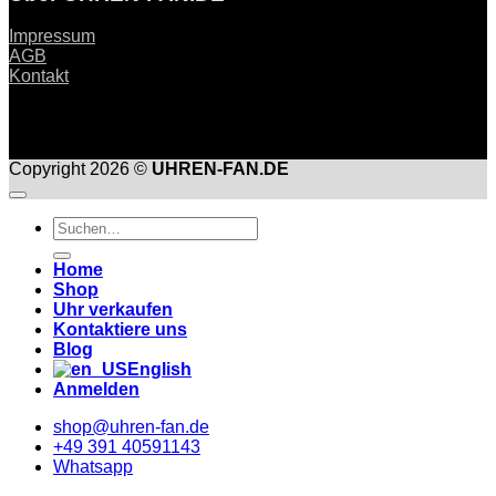
Impressum
AGB
Kontakt
Copyright 2026 ©
UHREN-FAN.DE
Suche
nach:
Home
Shop
Uhr verkaufen
Kontaktiere uns
Blog
English
Anmelden
shop@uhren-fan.de
+49 391 40591143
Whatsapp