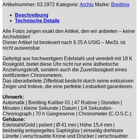
Artikelnummer:
03.1972
Kategorie:
Archiv
Marke:
Breitling
Beschreibung
Technische Details
Alle Fotos zeigen exakt den Artikel, den wir anbieten – keine
Archivbilder!
Dieser Artikel ist besteuert nach § 25 A UStG – MwSt. ist
nicht ausweisbar.
Gefertigt aus hochwertigem Edelstahl und veredelt mit 18 K
Roségold, bietet diese Uhr nicht nur eine ästhetische
Anziehungskraft, sondern auch die Zuverlässigkeit eines
zertifizierten Chronometers.
Das überarbeitete Zifferblatt besticht durch seine exklusiven
Zeiger und Indexe, die eine perfekte Lesbarkeit garantieren.
Uhrwerk:
Automatik | Breitling Kaliber 01 | 47 Rubine | Stunden |
Minuten | kleine Sekunde | Datum | 1/4 Sekunden-
Chronograph | 70 h Gangreserve | Chronometer (C.O.S.C.)
Gehäuse:
Edelstahl/Gold | poliert | Ø 41 mm | Höhe 15,4 mm |
beidseitig entspiegeltes Saphirglas | einseitig drehbare
Lünette | verschraubte Krone und Drücker | verschraubter