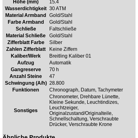
Höhe (mm)
15.4
Wasserdichtigkeit
30 ATM
Material Armband
Gold/Stahl
Farbe Armband
Gold/Stahl
Schließe
Faltschließe
Material Schließe
Gold/Stahl
Zifferblatt Farbe
Silber
Zahlen Zifferblatt
Keine Ziffern
Kaliber/Werk
Breitling Kaliber 01
Aufzug
Automatik
Gangreserve
70 h
Anzahl Steine
47
Schwingung (A/h)
28.800
Funktionen
Chronograph, Datum, Tachymeter
Chronometer, Drehbare Lünette,
Kleine Sekunde, Leuchtindizes,
Leuchtzeiger,
Sonstiges
Originalzustand/Originalteile,
Schnellschaltung, Verschraubte
Drücker, Verschraubte Krone
Ähnliche Produkte