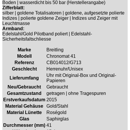
Boden | wasserdicht bis 50 bar (Herstellerangabe)
Zifferblatt:
silber | goldene Totalisatoren | goldene, aufgesetzte polierte
Indizes | polierte goldene Zeiger | Indizes und Zeiger mit
Leuchtmasse
Armband:
Edelstahl/Gold Pilotband poliert | Edelstahl-
Sicherheitsfaltschliesse
Marke
Breitling
Modell
Chronomat 41
Referenz
CB014012/G713
Geschlecht
Herrenuhr/Unisex
Uhr mit Original-Box und Original-
Lieferumfang
Papieren
Neu/Gebraucht
Gebraucht
Gesamtzustand
getragen | ohne Tragespuren
Erstverkaufsdatum
2015
Material Gehäuse
Gold/Stahl
Material Lünette
Roségold
Glas
Saphirglas
Durchmesser (mm)
41