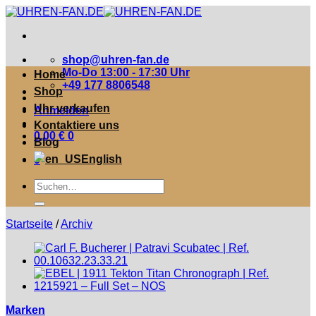
Zum
Inhalt
springen
shop@uhren-fan.de
Mo-Do 13:00 - 17:30 Uhr
Home
+49 177 8806548
Shop
Uhr verkaufen
Anmelden
Kontaktiere uns
0,00
€
0
Blog
English
0
Suche
nach:
Startseite
/
Archiv
Marken