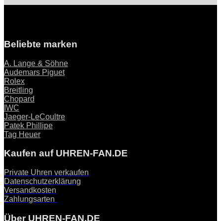
Beliebte marken
A. Lange & Söhne
Audemars Piguet
Rolex
Breitling
Chopard
IWC
Jaeger-LeCoultre
Patek Phillipe
Tag Heuer
Kaufen auf UHREN-FAN.DE
Private Uhren verkaufen
Datenschutzerklärung
Versandkosten
Zahlungsarten
Über UHREN-FAN.DE