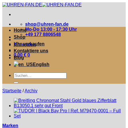
Zum
Inhalt
springen
shop@uhren-fan.de
Mo-Do 13:00 - 17:30 Uhr
Home
+49 177 8806548
Shop
Uhr verkaufen
Anmelden
Kontaktiere uns
0,00
€
0
Blog
English
0
Suche
nach:
Startseite
/
Archiv
Marken