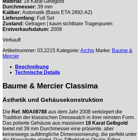
Material:
18 Karat Gelbgold
Durchmesser:
39 mm
Kaliber:
Automatik (Basis ETA 2892-A2)
Lieferumfang:
Full Set
Zustand:
Getragen | kaum sichtbare Tragespuren
Erstverkaufsdatum:
2008
Verkauft
Artikelnummer:
03.2215
Kategorie:
Archiv
Marke:
Baume &
Mercier
Beschreibung
Technische Details
Baume & Mercier Classima
Ästhetik und Gehäusekonstruktion
Die
Ref. M0A08788
aus dem Jahr 2008 verkörpert die
Tradition der klassischen Dresswatch in ihrer reinsten Form.
Das polierte Gehäuse aus massivem
18 Karat Gelbgold
bietet mit 39 mm Durchmesser eine präsente, aber
keineswegs aufdringliche Dimensionierung, die perfekt unter
die Manschette gleitet. Das Zifferblatt in Opalin-Silber