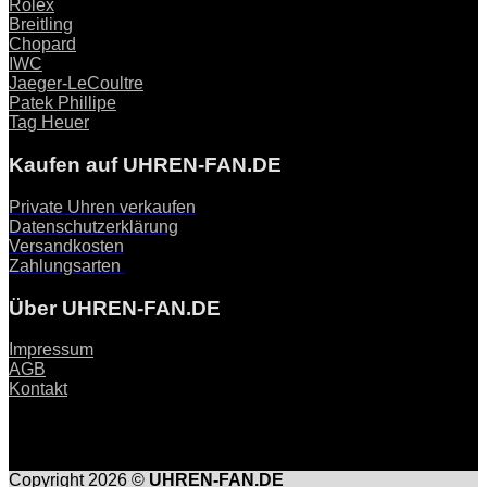
Rolex
Breitling
Chopard
IWC
Jaeger-LeCoultre
Patek Phillipe
Tag Heuer
Kaufen auf UHREN-FAN.DE
Private Uhren verkaufen
Datenschutzerklärung
Versandkosten
Zahlungsarten
Über UHREN-FAN.DE
Impressum
AGB
Kontakt
Copyright 2026 ©
UHREN-FAN.DE