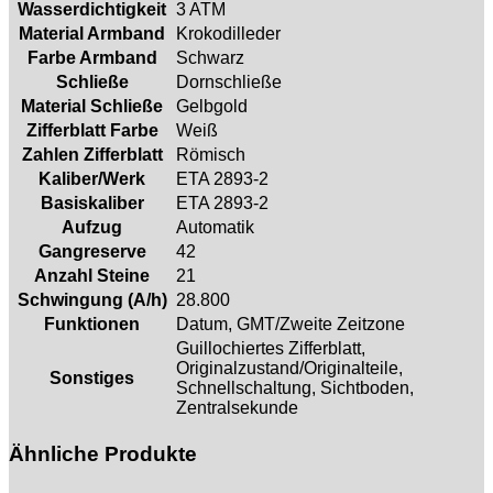
Wasserdichtigkeit
3 ATM
Material Armband
Krokodilleder
Farbe Armband
Schwarz
Schließe
Dornschließe
Material Schließe
Gelbgold
Zifferblatt Farbe
Weiß
Zahlen Zifferblatt
Römisch
Kaliber/Werk
ETA 2893‑2
Basiskaliber
ETA 2893‑2
Aufzug
Automatik
Gangreserve
42
Anzahl Steine
21
Schwingung (A/h)
28.800
Funktionen
Datum, GMT/Zweite Zeitzone
Guillochiertes Zifferblatt,
Originalzustand/Originalteile,
Sonstiges
Schnellschaltung, Sichtboden,
Zentralsekunde
Ähnliche Produkte