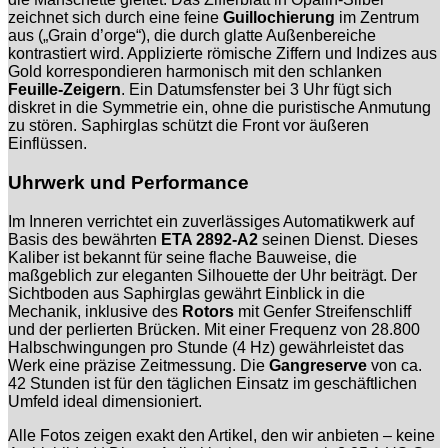
zeichnet sich durch eine feine
Guillochierung
im Zentrum
aus („Grain d’orge“), die durch glatte Außenbereiche
kontrastiert wird. Applizierte römische Ziffern und Indizes aus
Gold korrespondieren harmonisch mit den schlanken
Feuille-Zeigern
. Ein Datumsfenster bei 3 Uhr fügt sich
diskret in die Symmetrie ein, ohne die puristische Anmutung
zu stören. Saphirglas schützt die Front vor äußeren
Einflüssen.
Uhrwerk und Performance
Im Inneren verrichtet ein zuverlässiges Automatikwerk auf
Basis des bewährten
ETA 2892-A2
seinen Dienst. Dieses
Kaliber ist bekannt für seine flache Bauweise, die
maßgeblich zur eleganten Silhouette der Uhr beiträgt. Der
Sichtboden aus Saphirglas gewährt Einblick in die
Mechanik, inklusive des
Rotors
mit Genfer Streifenschliff
und der perlierten Brücken. Mit einer Frequenz von 28.800
Halbschwingungen pro Stunde (4 Hz) gewährleistet das
Werk eine präzise Zeitmessung. Die
Gangreserve
von ca.
42 Stunden ist für den täglichen Einsatz im geschäftlichen
Umfeld ideal dimensioniert.
Alle Fotos zeigen exakt den Artikel, den wir anbieten – keine