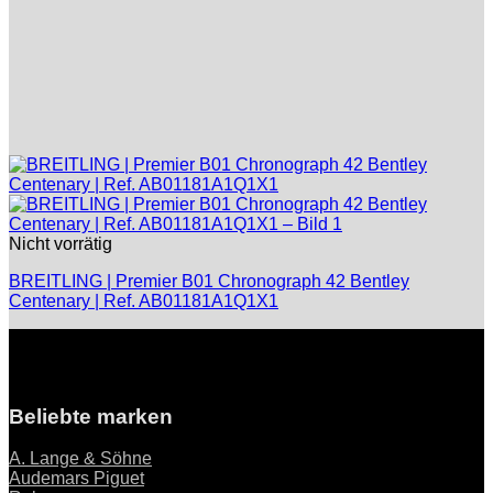
Nicht vorrätig
BREITLING | Premier B01 Chronograph 42 Bentley
Centenary | Ref. AB01181A1Q1X1
Beliebte marken
A. Lange & Söhne
Audemars Piguet