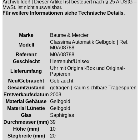
Archivbilder! | Dieser Artikel ist besteuert nach § 25 A UStG –
MwSt. ist nicht ausweisbar.
Für weitere Informationen siehe Technische Details.
Marke
Baume & Mercier
Classima Automatik Gelbgold | Ref.
Modell
M0A08788
Referenz
M0A08788
Geschlecht
Herrenuhr/Unisex
Uhr mit Original-Box und Original-
Lieferumfang
Papieren
Neu/Gebraucht
Gebraucht
Gesamtzustand
getragen | kaum sichtbare Tragespuren
Erstverkaufsdatum
2008
Material Gehäuse
Gelbgold
Material Lünette
Gelbgold
Glas
Saphirglas
Durchmesser (mm)
39
Höhe (mm)
10
Stegbreite (mm)
20