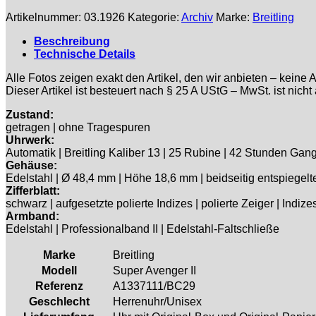
Artikelnummer:
03.1926
Kategorie:
Archiv
Marke:
Breitling
Beschreibung
Technische Details
Alle Fotos zeigen exakt den Artikel, den wir anbieten – keine A
Dieser Artikel ist besteuert nach § 25 A UStG – MwSt. ist nicht
Zustand:
getragen | ohne Tragespuren
Uhrwerk:
Automatik | Breitling Kaliber 13 | 25 Rubine | 42 Stunden Ga
Gehäuse:
Edelstahl | Ø 48,4 mm | Höhe 18,6 mm | beidseitig entspiegelte
Zifferblatt:
schwarz | aufgesetzte polierte Indizes | polierte Zeiger | Indi
Armband:
Edelstahl | Professionalband II | Edelstahl-Faltschließe
Marke
Breitling
Modell
Super Avenger II
Referenz
A1337111/BC29
Geschlecht
Herrenuhr/Unisex