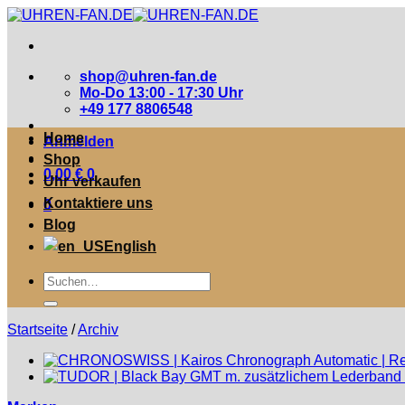
Zum
Inhalt
springen
shop@uhren-fan.de
Mo-Do 13:00 - 17:30 Uhr
+49 177 8806548
Home
Anmelden
Shop
0,00
€
0
Uhr verkaufen
Kontaktiere uns
0
Blog
English
Suche
nach:
Startseite
/
Archiv