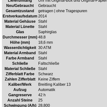
Lieferumfang
Uhr mit Original-Box und Original-Papie
Neu/Gebraucht
Gebraucht
Gesamtzustand
getragen | ohne Tragespuren
Erstverkaufsdatum
2014
Material Gehäuse
Stahl
Material Lünette
Stahl
Glas
Saphirglas
Durchmesser (mm)
48.8
Höhe (mm)
18,6 mm
Wasserdichtigkeit
30 ATM
Material Armband
Stahl
Farbe Armband
Stahl
Schließe
Faltschließe
Material Schließe
Stahl
Zifferblatt Farbe
Schwarz
Zahlen Zifferblatt
Keine Ziffern
Kaliber/Werk
Breitling Kaliber 13
Aufzug
Automatik
Gangreserve
42 h
Anzahl Steine
25
Schwingung (A/h)
28.800