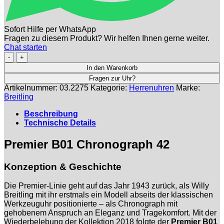
Sofort Hilfe per WhatsApp
Fragen zu diesem Produkt? Wir helfen Ihnen gerne weiter.
Chat starten
BREITLING
|
In den Warenkorb
Premier
Fragen zur Uhr?
B01
Artikelnummer:
03.2275
Kategorie:
Herrenuhren
Marke:
Chronograph
Breitling
42
|
Beschreibung
Ref.
Technische Details
AB0118371B1P2
-
Premier B01 Chronograph 42
Full
Set
-
Konzeption & Geschichte
NOS
Menge
Die Premier-Linie geht auf das Jahr 1943 zurück, als Willy
Breitling mit ihr erstmals ein Modell abseits der klassischen
Werkzeuguhr positionierte – als Chronograph mit
gehobenem Anspruch an Eleganz und Tragekomfort. Mit der
Wiederbelebung der Kollektion 2018 folgte der
Premier B01