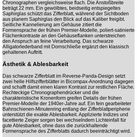
Chronographen vergleichsweise flach. Die Anstoßbreite
beträgt 22 mm. Ein gewölbtes, beidseitig entspiegeltes
Saphirglas schützt das Zifferblatt, während der Sichtboden
aus planem Saphirglas den Blick auf das Kaliber freigibt.
Seitliche Kannelierung am Gehäuse zitiert die
Formensprache der frühen Premier-Modelle, poliert-satinierte
Flächenkontraste an den Gehäuseflanken unterstreichen
den Anspruch an feine Verarbeitung. Das schwarze
Alligatorlederband mit Dornschließe ergänzt den klassisch
gehaltenen Auftritt.
Ästhetik & Ablesbarkeit
Das schwarze Zifferblatt im Reverse-Panda-Design setzt
zwei helle Hilfszifferblätter in Bicompax-Anordnung dagegen
und schafft damit einen klaren Kontrast zur restlichen Fläche.
Rechteckige Chronographendrücker und die
charakteristische Kronenform greifen Details der frühen
Premier-Modelle der 1940er-Jahre auf. Ein fein gearbeiteter
Bahnschienen-Minutenring entlang der Zifferblattperipherie
unterstützt die exakte Ablesbarkeit. Applizierte Indizes und
facettierte Zeiger sorgen bei wechselndem Lichteinfall für
gute Ablesbarkeit, ohne dass die zurückhaltende
Formensprache des Zifferblatts dadurch beeinträchtigt wird.