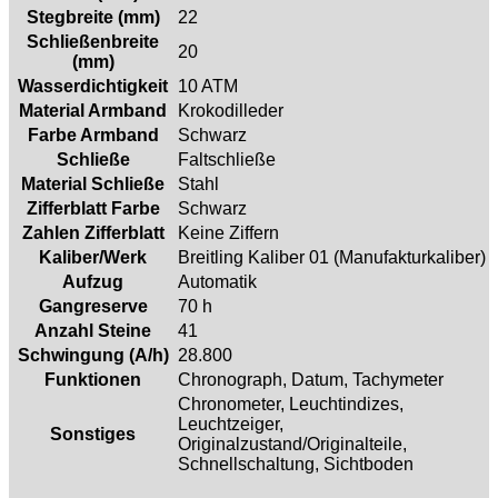
Stegbreite (mm)
22
Schließenbreite
20
(mm)
Wasserdichtigkeit
10 ATM
Material Armband
Krokodilleder
Farbe Armband
Schwarz
Schließe
Faltschließe
Material Schließe
Stahl
Zifferblatt Farbe
Schwarz
Zahlen Zifferblatt
Keine Ziffern
Kaliber/Werk
Breitling Kaliber 01 (Manufakturkaliber)
Aufzug
Automatik
Gangreserve
70 h
Anzahl Steine
41
Schwingung (A/h)
28.800
Funktionen
Chronograph, Datum, Tachymeter
Chronometer, Leuchtindizes,
Leuchtzeiger,
Sonstiges
Originalzustand/Originalteile,
Schnellschaltung, Sichtboden