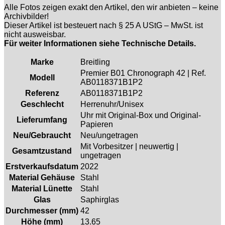
Alle Fotos zeigen exakt den Artikel, den wir anbieten – keine
Archivbilder!
Dieser Artikel ist besteuert nach § 25 A UStG – MwSt. ist
nicht ausweisbar.
Für weiter Informationen siehe Technische Details.
Marke
Breitling
Premier B01 Chronograph 42 | Ref.
Modell
AB0118371B1P2
Referenz
AB0118371B1P2
Geschlecht
Herrenuhr/Unisex
Uhr mit Original-Box und Original-
Lieferumfang
Papieren
Neu/Gebraucht
Neu/ungetragen
Mit Vorbesitzer | neuwertig |
Gesamtzustand
ungetragen
Erstverkaufsdatum
2022
Material Gehäuse
Stahl
Material Lünette
Stahl
Glas
Saphirglas
Durchmesser (mm)
42
Höhe (mm)
13.65