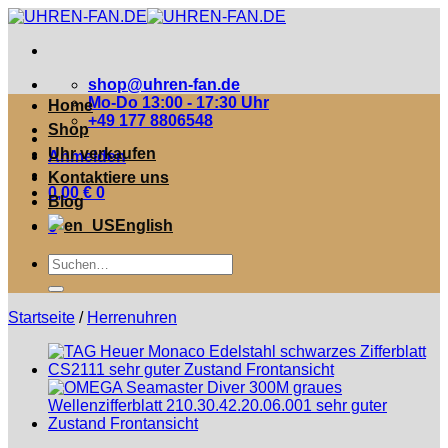
Zum
Inhalt
springen
shop@uhren-fan.de
Mo-Do 13:00 - 17:30 Uhr
Home
+49 177 8806548
Shop
Uhr verkaufen
Anmelden
Kontaktiere uns
0,00
€
0
Blog
English
0
Suche
nach:
Startseite
/
Herrenuhren