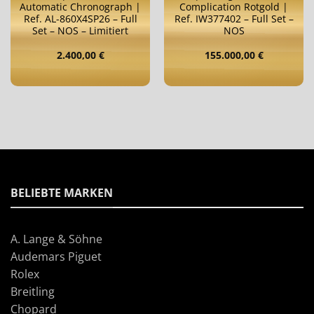
Automatic Chronograph |
Complication Rotgold |
Ref. AL-860X4SP26 – Full
Ref. IW377402 – Full Set –
Set – NOS – Limitiert
NOS
2.400,00
€
155.000,00
€
BELIEBTE MARKEN
A. Lange & Söhne
Audemars Piguet
Rolex
Breitling
Chopard