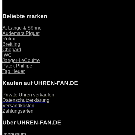
Beliebte marken
A. Lange & Söhne
Audemars Piguet
Rolex
Breitling
Chopard
IWC
Jaeger-LeCoultre
Patek Phillipe
Tag Heuer
Kaufen auf UHREN-FAN.DE
Private Uhren verkaufen
Datenschutzerklärung
Versandkosten
Zahlungsarten
Über UHREN-FAN.DE
Impressum