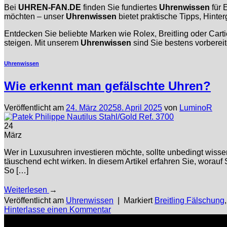
Bei
UHREN-FAN.DE
finden Sie fundiertes
Uhrenwissen
für 
möchten – unser
Uhrenwissen
bietet praktische Tipps, Hinte
Entdecken Sie beliebte Marken wie Rolex, Breitling oder Cart
steigen. Mit unserem
Uhrenwissen
sind Sie bestens vorberei
Uhrenwissen
Wie erkennt man gefälschte Uhren?
Veröffentlicht am
24. März 2025
8. April 2025
von
LuminoR
24
März
Wer in Luxusuhren investieren möchte, sollte unbedingt wiss
täuschend echt wirken. In diesem Artikel erfahren Sie, worau
So […]
Weiterlesen
→
Veröffentlicht am
Uhrenwissen
|
Markiert
Breitling Fälschung
Hinterlasse einen Kommentar