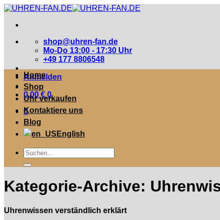
Zum
Inhalt
springen
shop@uhren-fan.de
Mo-Do 13:00 - 17:30 Uhr
+49 177 8806548
Home
Anmelden
Shop
0,00
€
0
Uhr verkaufen
Kontaktiere uns
0
Blog
English
Suche
nach:
Kategorie-Archive:
Uhrenwi
Uhrenwissen verständlich erklärt