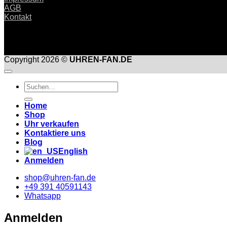
AGB
Kontakt
Copyright 2026 ©
UHREN-FAN.DE
Suche
nach:
Home
Shop
Uhr verkaufen
Kontaktiere uns
Blog
English
Anmelden
shop@uhren-fan.de
+49 391 40591143
Whatsapp
Anmelden